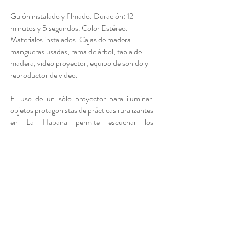
Guión instalado y filmado. Duración: 12
minutos y 5 segundos. Color Estéreo.
Materiales instalados: Cajas de madera.
mangueras usadas, rama de árbol, tabla de
madera, video proyector, equipo de sonido y
reproductor de video.
El uso de un sólo proyector para iluminar
objetos protagonistas de prácticas ruralizantes
en La Habana permite escuchar los
testimonios de más de una decena de
ciudadanos sobre aspectos que se relacionan
con la inscripción dentro de la ciudad de una
finca en abandono: la tierra, el linde, el agua, el
camino, la plantación y la mano de obra.
https://vimeo.com/66422316
VER VIDEO