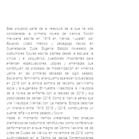
Este proyecto parte de la relectura de la que ha sido
considerada la primera novela de ciencia ficción
mexicana escrita en 1919 en Mérida, Yucatán, por
Eduardo Urzáiz, médico y pedagogo nacido en
Guanabacoa, Cuba. Eugenia. Esbozo novelesco de
costumbres futuras escrita plantea desde la escuela, la
clínica y el psiquiátrico, cuestiones importantes para
entender especulaciones, utopías y amenazas que
constituyen los procesos de modernización en América
Latina en las primeras décadas del siglo pasado.
Socialismo, feminismo, anarquismo aparecen proyectados
en 2218 con la amplia sombra de racismo, darwinismo
social y la eugenesia. En nuestra Villaectopia, la Villautopía
de la novela se enfrenta con la realidad de 2019 y sus
posibilidades de pensar 2218. Como el tranvía aéreo que
une Villautopía (Mérida) con La Habana, Ectopía describe
un itinerario entre 1919, 2019 y 2218, construyendo un
puente reflexivo entre pasado y futuro.
Hasta el momento hemos presentado tres ensayos
dramáticos de costumbre retrofuturas, como conferencia-
performance en el aula magna del Centro Nacional de las
Artes de Ciudad de México, en noviembre de 2019, como
guión-instalado en el Centro de danza Contemporánea