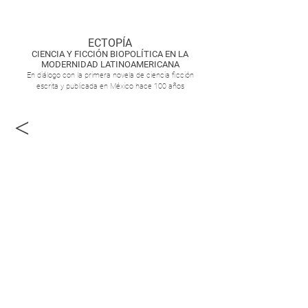
ECTOPÍA
CIENCIA Y FICCIÓN BIOPOLÍTICA EN LA
MODERNIDAD LATINOAMERICANA
En diálogo con la primera novela de ciencia ficción
escrita y publicada en México hace 100 años
<