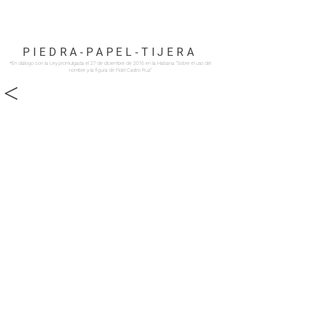
PIEDRA-PAPEL-TIJERA
*En diálogo con la Ley promulgada el 27 de diciembre de 2016 en la Habana
“Sobre el uso del
nombre y la figura de Fidel Castro Ruz”
<