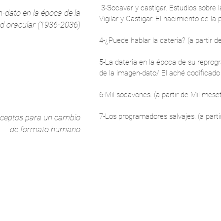
3-Socavar y castigar. Estudios sobre la
-dato en la época de la
Vigilar y Castigar. El nacimiento de la
d oracular (1936-2036)
4-¿Puede hablar la dateria? (a partir
5-La dateria en la época de su reprogr
de la imagen-dato/ El aché codificado 
6-Mil socavones. (a partir de Mil meset
7-Los programadores salvajes. (a parti
ceptos para un cambio
de formato humano