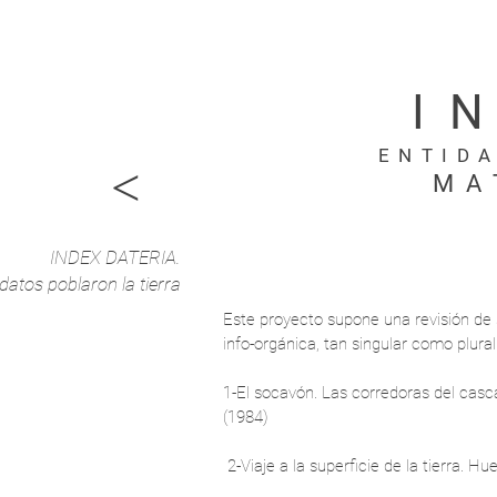
I
ENTID
<
MA
INDEX DATERIA.
atos poblaron la tierra
Este proyecto supone una revisión de s
info-orgánica, tan singular como plura
1-El socavón. Las corredoras del cas
(1984)
2-Viaje a la superficie de la tierra. H