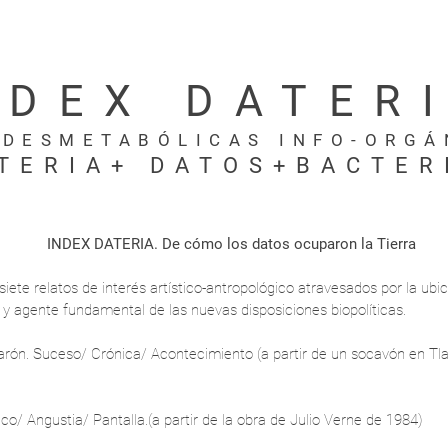
NDEX DATER
ADESMETABÓLICAS INFO-ORGÁ
TERIA+ DATOS+BACTER
INDEX DATERIA. De cómo los datos ocuparon la Tierra
iete relatos de interés artístico-antropológico atravesados por la ubi
l y agente fundamental de las nuevas disposiciones biopolíticas.
carón. Suceso/ Crónica/ Acontecimiento (a partir de un socavón en Tl
ueco/ Angustia/ Pantalla.(a partir de la obra de Julio Verne de 1984)