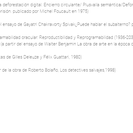
 deforestación digital. Encierro circulante/ Plusvalía semántica/Defores
 prisión. publicado por Michel Foucault en 1975)
 del ensayo de Gayatri Chakravorty Spivak¿Puede hablar el subalterno?
amabilidad oracular. Reproductibilidad y Reprogramabilidad (1936-2036
(a partir del ensayo de Walter Benjamin La obra de arte en la época d
as de Gilles Deleuze y Félix Guattari, 1980)
r de la obra de Roberto Bolaño, Los detectives salvajes,1998)